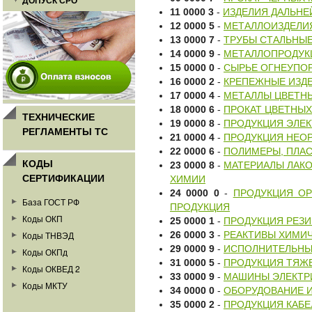
ДОПУСК СРО
11 0000 3
-
ИЗДЕЛИЯ ДАЛЬНЕ
12 0000 5
-
МЕТАЛЛОИЗДЕЛИ
13 0000 7
-
ТРУБЫ СТАЛЬНЫ
14 0000 9
-
МЕТАЛЛОПРОДУК
15 0000 0
-
СЫРЬЕ ОГНЕУПОР
16 0000 2
-
КРЕПЕЖНЫЕ ИЗД
17 0000 4
-
МЕТАЛЛЫ ЦВЕТНЫ
18 0000 6
-
ПРОКАТ ЦВЕТНЫХ
ТЕХНИЧЕСКИЕ
19 0000 8
-
ПРОДУКЦИЯ ЭЛЕК
РЕГЛАМЕНТЫ ТС
21 0000 4
-
ПРОДУКЦИЯ НЕОР
22 0000 6
-
ПОЛИМЕРЫ, ПЛАС
КОДЫ
23 0000 8
-
МАТЕРИАЛЫ ЛАКО
СЕРТИФИКАЦИИ
ХИМИИ
24 0000 0
-
ПРОДУКЦИЯ ОР
База ГОСТ РФ
ПРОДУКЦИЯ
Коды ОКП
25 0000 1
-
ПРОДУКЦИЯ РЕЗИ
26 0000 3
-
РЕАКТИВЫ ХИМИ
Коды ТНВЭД
29 0000 9
-
ИСПОЛНИТЕЛЬНЫЕ
Коды ОКПд
31 0000 5
-
ПРОДУКЦИЯ ТЯЖ
Коды ОКВЕД 2
33 0000 9
-
МАШИНЫ ЭЛЕКТР
Коды МКТУ
34 0000 0
-
ОБОРУДОВАНИЕ 
35 0000 2
-
ПРОДУКЦИЯ КАБЕ