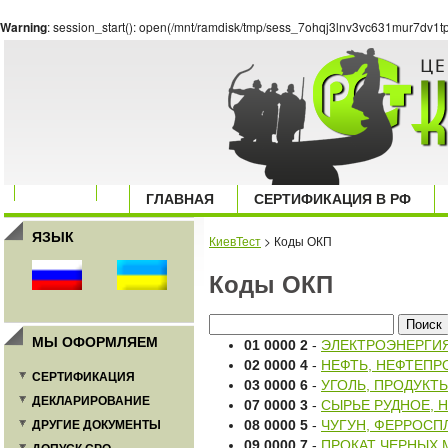
Warning
: session_start(): open(/mnt/ramdisk/tmp/sess_7ohqj3lnv3vc631mur7dv1tp
ГЛАВНАЯ
СЕРТИФИКАЦИЯ В РФ
ЯЗЫК
КиевТест
> Коды ОКП
Коды ОКП
МЫ ОФОРМЛЯЕМ
01 0000 2
-
ЭЛЕКТРОЭНЕРГИЯ
02 0000 4
-
НЕФТЬ, НЕФТЕПР
СЕРТИФИКАЦИЯ
03 0000 6
-
УГОЛЬ, ПРОДУКТ
ДЕКЛАРИРОВАНИЕ
07 0000 3
-
СЫРЬЕ РУДНОЕ, 
ДРУГИЕ ДОКУМЕНТЫ
08 0000 5
-
ЧУГУН, ФЕРРОСПЛ
09 0000 7
-
ПРОКАТ ЧЕРНЫХ 