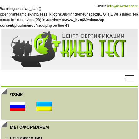
Email:
info@kievtest.com
Warning
: session_start():
open(/mnt/ramdisk/tmp/sess_k1qghk0r84ih1q6m46hsge2tf6, O_RDWR) failed: No
space left on device (28) in
/usr/home/www_kvts2/htdocs/wp-
content/plugins/mcc/mcc.php
on line
49
ЯЗЫК
МЫ ОФОРМЛЯЕМ
СЕРТИФИКАЦИЯ