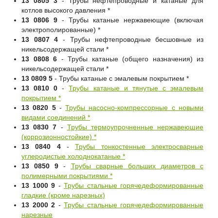
13 0805 3
- Трубы нефтепроводные и катаные для
котлов высокого давления *
13 0806 9
- Трубы катаные нержавеющие (включая
электрополированные) *
13 0807 4
- Трубы нефтепроводные бесшовные из
никельсодержащей стали *
13 0808 6
- Трубы катаные (общего назначения) из
никельсодержащей стали *
13 0809 5
- Трубы катаные с эмалевым покрытием *
13 0810 0
-
Трубы катаные и тянутые с эмалевым
покрытием *
13 0820 5
-
Трубы насосно-компрессорные с новыми
видами соединений *
13 0830 7
-
Трубы термоупрочненные нержавеющие
(коррозионностойкие) *
13 0840 4
-
Трубы тонкостенные электросварные
углеродистые холоднокатаные *
13 0850 9
-
Трубы сварные больших диаметров с
полимерными покрытиями *
13 1000 9
-
Трубы стальные горячедеформированные
гладкие (кроме нарезных)
13 2000 2
-
Трубы стальные горячедеформированные
нарезные