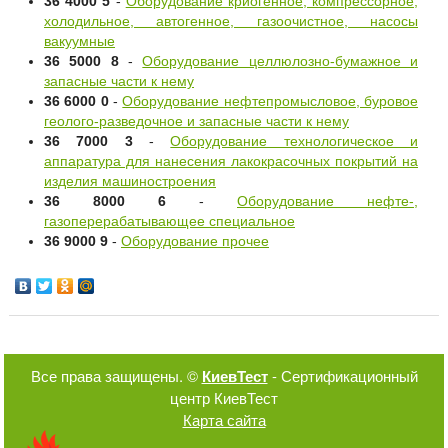
36 4000 5
-
Оборудование криогенное, компрессорное,
холодильное, автогенное, газоочистное, насосы
вакуумные
36 5000 8
-
Оборудование целлюлозно-бумажное и
запасные части к нему
36 6000 0
-
Оборудование нефтепромысловое, буровое
геолого-разведочное и запасные части к нему
36 7000 3
-
Оборудование технологическое и
аппаратура для нанесения лакокрасочных покрытий на
изделия машиностроения
36 8000 6
-
Оборудование нефте-,
газоперерабатывающее специальное
36 9000 9
-
Оборудование прочее
Все права защищены. ©
КиевТест
- Сертификационный
центр КиевТест
Карта сайта