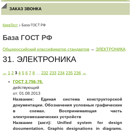
ЗАКАЗ ЗВОНКА
КиевТест
> База ГОСТ РФ
База ГОСТ РФ
Общероссийский классификатор стандартов
→
ЭЛЕКТРОНИКА
31. ЭЛЕКТРОНИКА
←
1
2
3
4
5
6
7
8
…
232
233
234
235
236
→
ГОСТ 2.756-76.
действующий
от: 01.08.2013
Название:
Единая система конструкторской
документации. Обозначения условные графические
в схемах. Воспринимающая часть
электромеханических устройств
Название (англ):
Unified system for design
documentation. Graphic designations in diagrams.