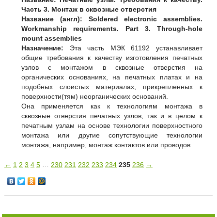
Часть 3. Монтаж в сквозные отверстия
Название (англ):
Soldered electronic assemblies.
Workmanship requirements. Part 3. Through-hole
mount assemblies
Назначение:
Эта часть МЭК 61192 устанавливает
общие требования к качеству изготовления печатных
узлов с монтажом в сквозные отверстия на
органических основаниях, на печатных платах и на
подобных слоистых материалах, прикрепленных к
поверхности(тям) неорганических оснований.
Она применяется как к технологиям монтажа в
сквозные отверстия печатных узлов, так и в целом к
печатным узлам на основе технологии поверхностного
монтажа или другие сопутствующие технологии
монтажа, например, монтаж контактов или проводов
←
1
2
3
4
5
…
230
231
232
233
234
235
236
→