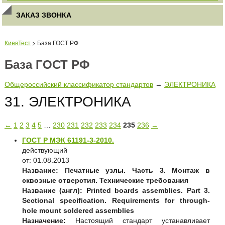
ЗАКАЗ ЗВОНКА
КиевТест
> База ГОСТ РФ
База ГОСТ РФ
Общероссийский классификатор стандартов
→
ЭЛЕКТРОНИКА
31. ЭЛЕКТРОНИКА
←
1
2
3
4
5
…
230
231
232
233
234
235
236
→
ГОСТ Р МЭК 61191-3-2010.
действующий
от: 01.08.2013
Название:
Печатные узлы. Часть 3. Монтаж в
сквозные отверстия. Технические требования
Название (англ):
Printed boards assemblies. Part 3.
Sectional specification. Requirements for through-
hole mount soldered assemblies
Назначение:
Настоящий стандарт устанавливает