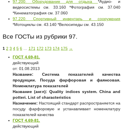
97.200. Оборудование для отдыха
*Аудио- и
видеосистемы см. 33.160 *Фотография см. 37.040
*Кинематография см. 37.060
97.220. Спортивный инвентарь и сооружения
*Мотоциклы см. 43.140 *Велосипеды см. 43.150
Все ГОСТы из рубрики 97.
1
2
3
4
5
6
…
171
172
173
174
175
→
ГОСТ 4.69-81.
действующий
от: 01.08.2013
Название:
Система показателей качества
продукции. Посуда фарфоровая и фаянсовая.
Номенклатура показателей
Название (англ):
Quality indices system. China and
potteri. List of characteristics
Назначение:
Настоящий стандарт распространяется на
посуду фарфоровую и устанавливает номенклатуру
показателей качества
ГОСТ 4.69-81.
действующий