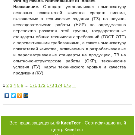
Writing means. Nomenclature of indices
Назначение:
Стандарт устанавливает номенклатуру
основных показателей качества средств письма,
включаемых в технические задания (ТЗ) на научно-
исследовательские работы (НИР) по определению
перспектив развития этой группы, государственные
стандарты общих технических требований (ГОСТ ОТТ)
с перспективными требованиями, а также номенклатуру
показателей качества, включаемых в разрабатываемые
и пересматриваемые стандарты на продукцию, ТЗ на
опытно-конструкторские работы (ОКР), технические
условия (ТУ), карты технического уровня и качества
продукции (КУ)
1
2
3
4
5
6
…
171
172
173
174
175
→
Все права защищены. ©
КиевТест
- Сертификационный
центр КиевТест