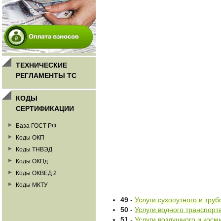
ТЕХНИЧЕСКИЕ
РЕГЛАМЕНТЫ ТС
КОДЫ
СЕРТИФИКАЦИИ
База ГОСТ РФ
Коды ОКП
Коды ТНВЭД
Коды ОКПд
Коды ОКВЕД 2
Коды МКТУ
49
-
Услуги сухопутного и тру
50
-
Услуги водного транспорт
51
-
Услуги воздушного и косм