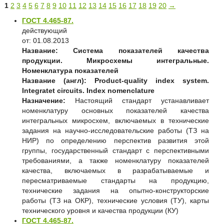
1
2
3
4
5
6
7
8
9
10
11
12
13
14
15
16
17
18
19
20
→
ГОСТ 4.465-87.
действующий
от: 01.08.2013
Название:
Система показателей качества
продукции. Микросхемы интегральные.
Номенклатура показателей
Название (англ):
Product-quality index system.
Integratet circuits. Index nomenclature
Назначение:
Настоящий стандарт устанавливает
номенклатуру основных показателей качества
интегральных микросхем, включаемых в технические
задания на научно-исследовательские работы (ТЗ на
НИР) по определению перспектив развития этой
группы, государственный стандарт с перспективными
требованиями, а также номенклатуру показателей
качества, включаемых в разрабатываемые и
пересматриваемые стандарты на продукцию,
технические задания на опытно-конструкторские
работы (ТЗ на ОКР), технические условия (ТУ), карты
технического уровня и качества продукции (КУ)
ГОСТ 4.465-87.