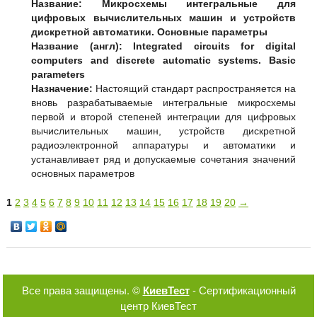
Название:
Микросхемы интегральные для
цифровых вычислительных машин и устройств
дискретной автоматики. Основные параметры
Название (англ):
Integrated circuits for digital
computers and discrete automatic systems. Basic
parameters
Назначение:
Настоящий стандарт распространяется на
вновь разрабатываемые интегральные микросхемы
первой и второй степеней интеграции для цифровых
вычислительных машин, устройств дискретной
радиоэлектронной аппаратуры и автоматики и
устанавливает ряд и допускаемые сочетания значений
основных параметров
1
2
3
4
5
6
7
8
9
10
11
12
13
14
15
16
17
18
19
20
→
Все права защищены. ©
КиевТест
- Сертификационный
центр КиевТест